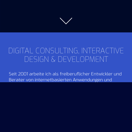
DIGITAL CONSULTING, INTERACTIVE
DESIGN & DEVELOPMENT
Seit 2001 arbeite ich als freiberuflicher Entwickler und
Berater von internetbasierten Anwendungen und
Multimediasystemen. Ich unterstütze Unternehmen
bei der Umsetzung innovativer Ideen und IT-Projekte,
oft auch langfristig und vor allem durch folgende
Kernkompetenzen:
Projektanforderungsanalyse
Softwarekonzeption
Beratung UX & UI